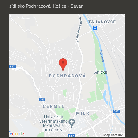
sídlisko Podhradová, Košice - Sever
Externý obsah je blokovaný Voľbami
súkromia
Prajete si načítať externý obsah?
Povoliť tentokrát
Povoliť a zapamätať - súhlas s druhom
cookie: Funkčné
Otvoriť obsah v novom okne