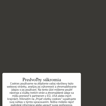
Predvoľby súkromia
Cookies používame na zlepšenie vašej návštevy tejto
webovej stránky, analýzu jej výkonnosti a zhromažďovanie
údajov o jej používaní. Na tento účel môžeme použiť
nástroje a služby tretích strán a zhromaždené údaje sa
môžu preniesť k partnerom v EÚ, USA alebo iných
krajinách. Kliknutím na „Prijať všetky cookies“ vyjadrujete
svoj súhlas s týmto spracovaním. Nižšie môžete nájsť
podrobné informácie alebo upraviť svoje preferencie.